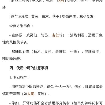
痛 |
| 调节免疫类 | 黄芪、白术、茯苓 | 增强体质，减少复发 |
经典方剂示例：
- 宣痹汤（威灵仙、防己、
杏仁
等）：清热利湿，适用于急
性痛风性关节炎。
- 加味四妙散（苍术、黄柏、薏苡仁、牛膝）：健脾祛湿，
辅助降尿酸。
四、使用中药的注意事项
1. 专业指导：
- 用药前需中医师辨证，避免“千人一方”。例如，脾胃虚寒者
慎用苦寒药（如
大黄
、黄连）。
- 孕妇、肝肾功能不全者禁用部分药材（如马兜铃科药材可