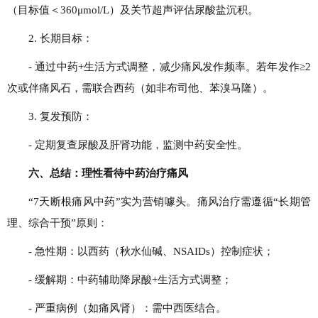
（目标值＜360μmol/L）及关节超声评估尿酸盐沉积。
2. 长期目标：
- 通过中药+生活方式调整，减少痛风发作频率。若年发作≥2
次或伴痛风石，需联合西药（如非布司他、苯溴马隆）。
3. 复发预防：
- 定期复查尿酸及肝肾功能，监测中药安全性。
六、总结：理性看待中药治疗痛风
“7天断根痛风中药”实为营销噱头。痛风治疗需遵循“长期管
理、综合干预”原则：
- 急性期：以西药（秋水仙碱、NSAIDs）控制症状；
- 缓解期：中药辅助降尿酸+生活方式调整；
- 严重病例（如痛风肾）：需中西医结合。