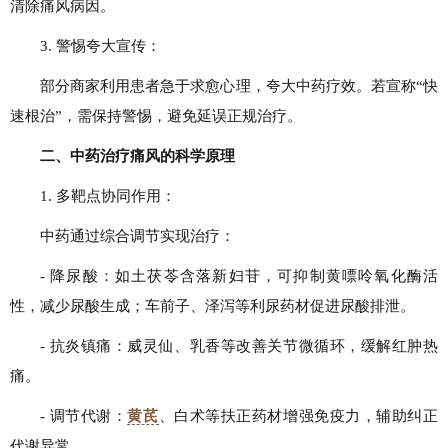
清除痛风病因。
3. 警惕夸大宣传：
部分商家利用患者急于求愈心理，夸大中药疗效。若宣称“快
速根治”，需保持警惕，避免延误正规治疗。
二、中药治疗痛风的科学原理
1. 多靶点协同作用：
中药通过综合调节实现治疗：
- 降尿酸：如土茯苓含落新妇苷，可抑制黄嘌呤氧化酶活
性，减少尿酸生成；车前子、泽泻等利尿药材促进尿酸排泄。
- 抗炎镇痛：威灵仙、乳香等改善关节微循环，缓解红肿热
痛。
- 调节代谢：
黄芪
、白术等扶正药材增强免疫力，辅助纠正
代谢异常。