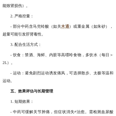
能致肾损伤）。
2. 严格控量：
- 部分中药含马兜铃酸（如关
木通
）或重金属（如朱砂），
超量可能引发肝肾毒性。
3. 配合生活方式：
- 饮食：禁酒、海鲜、内脏等高嘌呤食物，多饮水（每日＞
2L）。
- 运动：避免剧烈运动诱发痛风，可选择散步、太极等温和
运动。
五、效果评估与长期管理
1. 短期效果：
- 中药可缓解关节肿痛，但症状消失≠治愈。需检测血尿酸