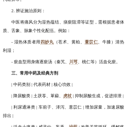
2. 辨证施治原则：
中医将痛风分为湿热蕴结、痰瘀阻滞等证型，需根据患者体
质、舌象、脉象个性化配伍。例如：
- 湿热体质者用
四妙丸
（苍术、黄柏、
薏苡仁
、牛膝）清热
利湿；
- 瘀血型用身痛逐瘀汤（秦艽、
川芎
、桃仁等）活血化瘀。
三、常用中药及经典方剂
| 中药类别 | 代表药材 | 核心功效 |
| 降尿酸类 | 土茯苓、萆薢、
虎杖
| 抑制尿酸生成，促进排泄 |
| 利尿通淋类 | 车前子、泽泻、薏苡仁 | 增加尿量，加速尿酸
排出 |
| 活血止痛类 | 威灵仙、乳香、
没药
| 改善关节循环，缓解疼