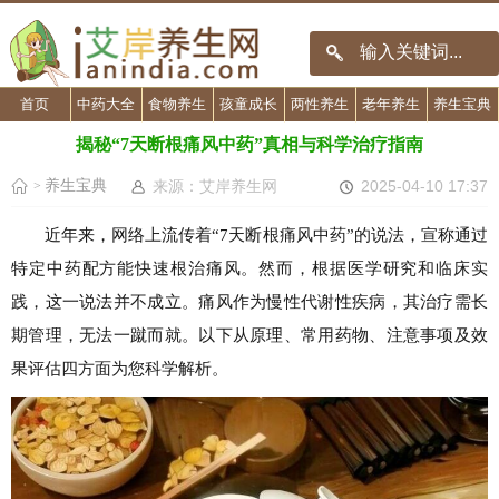
首页
中药大全
食物养生
孩童成长
两性养生
老年养生
养生宝典
揭秘“7天断根痛风中药”真相与科学治疗指南
养生宝典
来源：艾岸养生网
2025-04-10 17:37
>
近年来，网络上流传着“7天断根痛风中药”的说法，宣称通过
特定中药配方能快速根治痛风。然而，根据医学研究和临床实
践，这一说法并不成立。痛风作为慢性代谢性疾病，其治疗需长
期管理，无法一蹴而就。以下从原理、常用药物、注意事项及效
果评估四方面为您科学解析。