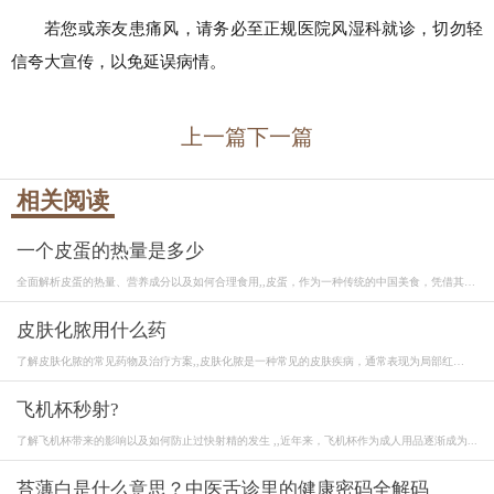
若您或亲友患痛风，请务必至正规医院风湿科就诊，切勿轻
信夸大宣传，以免延误病情。
上一篇
下一篇
相关阅读
一个皮蛋的热量是多少
全面解析皮蛋的热量、营养成分以及如何合理食用,,皮蛋，作为一种传统的中国美食，凭借其
独...
皮肤化脓用什么药
了解皮肤化脓的常见药物及治疗方案,,皮肤化脓是一种常见的皮肤疾病，通常表现为局部红
肿、...
飞机杯秒射?
了解飞机杯带来的影响以及如何防止过快射精的发生 ,,近年来，飞机杯作为成人用品逐渐成为...
苔薄白是什么意思？中医舌诊里的健康密码全解码