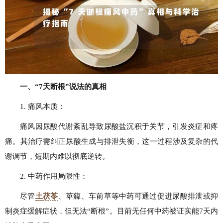
一、“7天断根”说法的真相
1. 痛风本质：
痛风因尿酸代谢紊乱导致尿酸盐沉积于关节，引发炎症和疼
痛。其治疗需纠正尿酸生成与排泄失衡，这一过程涉及复杂的代
谢调节，短期内难以彻底逆转。
2. 中药作用局限性：
尽管
土
茯苓
、萆薢、车前草等中药可通过促进尿酸排泄或抑
制炎症缓解症状，但无法“断根”。目前无任何中药被证实能7天内