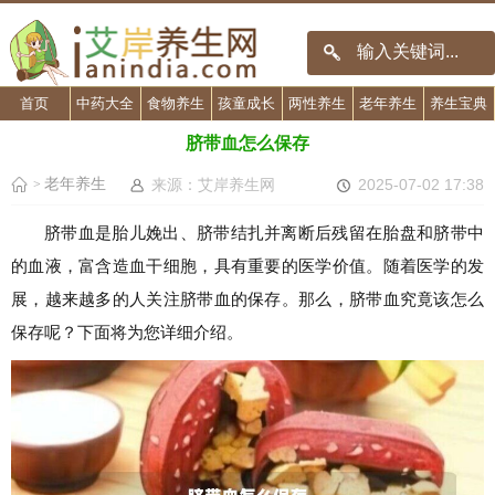
首页
中药大全
食物养生
孩童成长
两性养生
老年养生
养生宝典
脐带血怎么保存
老年养生
来源：艾岸养生网
2025-07-02 17:38
>
脐带血是胎儿娩出、脐带结扎并离断后残留在胎盘和脐带中
的血液，富含造血干细胞，具有重要的医学价值。随着医学的发
展，越来越多的人关注脐带血的保存。那么，脐带血究竟该怎么
保存呢？下面将为您详细介绍。