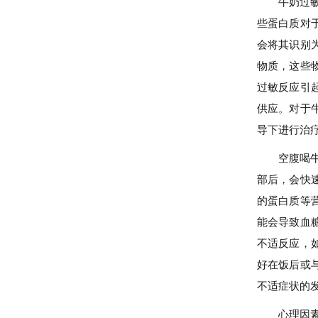
牛奶过
些蛋白质对
会将其识别
物质，这些
过敏反应引
供应。对于
导下进行治
空腹喝
部后，会快
的蛋白质等
能会导致血
不适反应，
好在饭后或
不适症状的
心理因