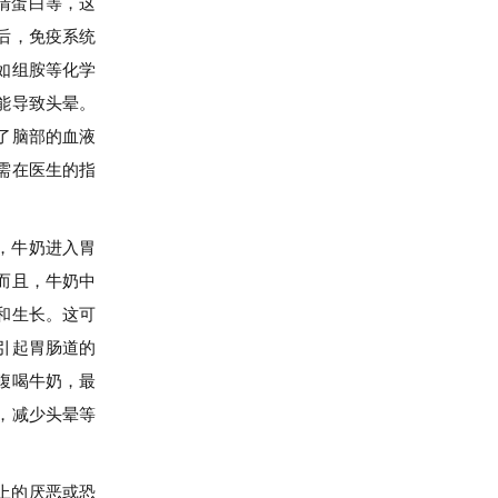
清蛋白等，这
后，免疫系统
如组胺等化学
能导致头晕。
了脑部的血液
需在医生的指
，牛奶进入胃
而且，牛奶中
和生长。这可
引起胃肠道的
腹喝牛奶，最
，减少头晕等
上的厌恶或恐