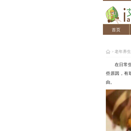
首页
老年养生
>
在日常
些原因，有
由。