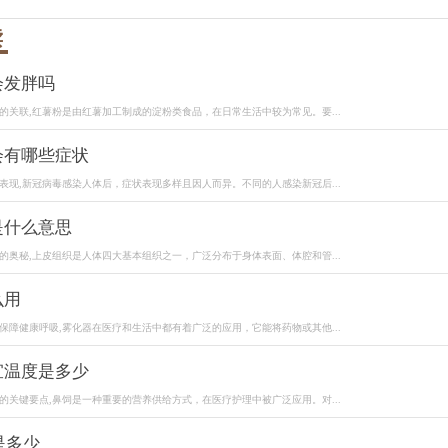
读
会发胖吗
的关联,红薯粉是由红薯加工制成的淀粉类食品，在日常生活中较为常见。要...
会有哪些症状
表现,新冠病毒感染人体后，症状表现多样且因人而异。不同的人感染新冠后...
是什么意思
的奥秘,上皮组织是人体四大基本组织之一，广泛分布于身体表面、体腔和管...
么用
保障健康呼吸,雾化器在医疗和生活中都有着广泛的应用，它能将药物或其他...
宜温度是多少
的关键要点,鼻饲是一种重要的营养供给方式，在医疗护理中被广泛应用。对...
是多少