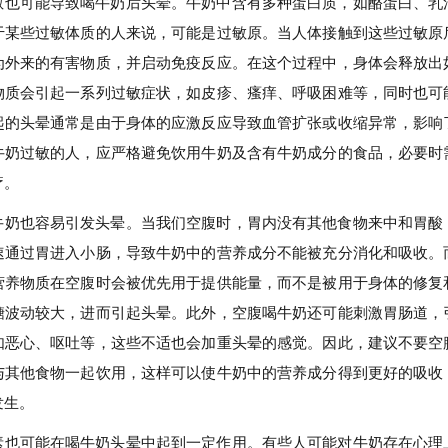
敏也可能导致喝牛奶后头晕。牛奶中含有多种蛋白质，如酪蛋白、乳
于某些过敏体质的人来说，可能是过敏原。当人体接触到这些过敏原
为外来的有害物质，并启动免疫反应。在这个过程中，身体会释放出
物质会引起一系列过敏症状，如皮疹、瘙痒、呼吸困难等，同时也可
起的头晕通常是由于身体的应激反应导致血管扩张或收缩异常，影响
牛奶过敏的人，应严格避免饮用牛奶及含有牛奶成分的食品，必要时
疗。
牛奶也容易引发头晕。当我们空腹时，胃内没有其他食物来中和胃酸
速通过胃进入小肠，导致牛奶中的营养成分不能被充分消化和吸收。
营养物质在空腹时会被优先用于提供能量，而不是被用于身体的修复
糖波动较大，进而引起头晕。此外，空腹喝牛奶还可能刺激胃肠道，
如恶心、呕吐等，这些不适也会加重头晕的感觉。因此，建议不要空
与其他食物一起饮用，这样可以使牛奶中的营养成分得到更好的吸收
发生。
素也可能在喝牛奶头晕中起到一定作用。有些人可能对牛奶存在心理