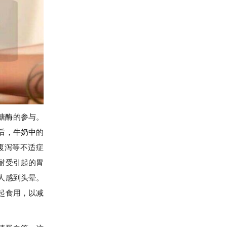
糖酶的参与。
后，牛奶中的
腹泻等不适症
耐受引起的胃
人感到头晕。
起食用，以减