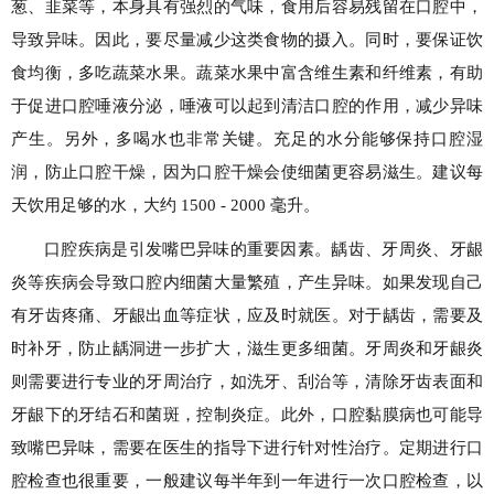
葱、韭菜等，本身具有强烈的气味，食用后容易残留在口腔中，
导致异味。因此，要尽量减少这类食物的摄入。同时，要保证饮
食均衡，多吃蔬菜水果。蔬菜水果中富含维生素和纤维素，有助
于促进口腔唾液分泌，唾液可以起到清洁口腔的作用，减少异味
产生。另外，多喝水也非常关键。充足的水分能够保持口腔湿
润，防止口腔干燥，因为口腔干燥会使细菌更容易滋生。建议每
天饮用足够的水，大约 1500 - 2000 毫升。
口腔疾病是引发嘴巴异味的重要因素。龋齿、牙周炎、牙龈
炎等疾病会导致口腔内细菌大量繁殖，产生异味。如果发现自己
有牙齿疼痛、牙龈出血等症状，应及时就医。对于龋齿，需要及
时补牙，防止龋洞进一步扩大，滋生更多细菌。牙周炎和牙龈炎
则需要进行专业的牙周治疗，如洗牙、刮治等，清除牙齿表面和
牙龈下的牙结石和菌斑，控制炎症。此外，口腔黏膜病也可能导
致嘴巴异味，需要在医生的指导下进行针对性治疗。定期进行口
腔检查也很重要，一般建议每半年到一年进行一次口腔检查，以