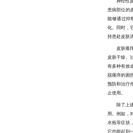
神经性
患病部位的
能够通过抑
化。同时，
持患处皮肤
皮肤瘙
皮肤干燥、
有多种有效
脱瘙痒的困
预防和治疗
止使用。
除了上
用。例如，
水疱等症状
它也能起到