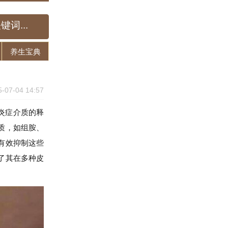
养生宝典
5-07-04 14:57
炎症介质的释
质，如组胺、
有效抑制这些
了其在多种皮