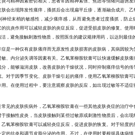
皮炎与精神因素密切相关，患者常因精神紧张、焦虑等情绪问题诱发
皮肤会出现阵发性瘙痒，搔抓后会出现扁平丘疹，逐渐融合成片。乙
制神经末梢的敏感性，减少瘙痒感，从而避免患者过度搔抓，防止
它的抗炎作用可以减轻皮肤的炎症反应，促进受损皮肤的修复。使用
清洁，避免接触刺激性物质，按照医生的建议规律用药，以达到最佳
痒症是一种仅有皮肤瘙痒而无原发性皮肤损害的皮肤病，其病因较为
过敏、内分泌失调等因素有关。乙氧苯柳胺软膏可以快速缓解皮肤瘙
成分，能够滋润皮肤，改善皮肤的干燥状况，同时抑制瘙痒信号的传
扰。对于因季节变化、皮肤干燥引起的瘙痒，使用乙氧苯柳胺软膏可
作用。在使用过程中，要注意观察皮肤的反应，如出现过敏等不适症
述常见的皮肤疾病外，乙氧苯柳胺软膏在一些其他皮肤炎症的治疗中
对于接触性皮炎，当皮肤接触到某些过敏原或刺激性物质后，会出现
，乙氧苯柳胺软膏可以减轻炎症反应，促进皮肤的恢复。对于轻度的
一定的抗炎和调节皮脂分泌的作用。不过，在使用时要根据具体病情