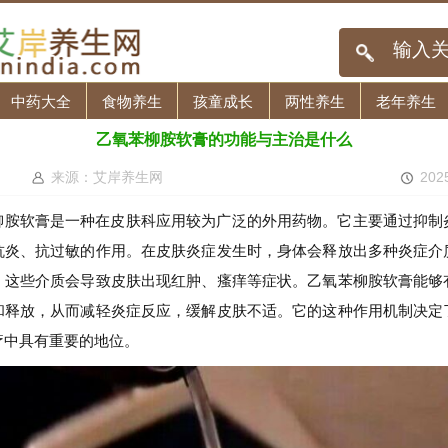
中药大全
食物养生
孩童成长
两性养生
老年养生
乙氧苯柳胺软膏的功能与主治是什么
来源：艾岸养生网
202
柳胺软膏是一种在皮肤科应用较为广泛的外用药物。它主要通过抑制
抗炎、抗过敏的作用。在皮肤炎症发生时，身体会释放出多种炎症介
，这些介质会导致皮肤出现红肿、瘙痒等症状。乙氧苯柳胺软膏能够
和释放，从而减轻炎症反应，缓解皮肤不适。它的这种作用机制决定
疗中具有重要的地位。