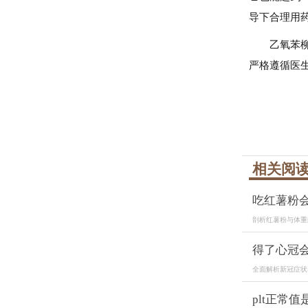
导下合理用
乙氧苯
严格遵循医
相关阅
吃红薯粉
剖析红薯粉与体重
得了心冠
全面解析新冠症状
plt正常值