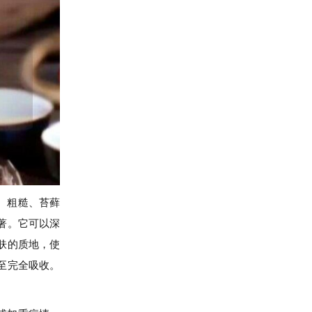
、粗糙、苔藓
著。它可以深
肤的质地，使
至完全吸收。