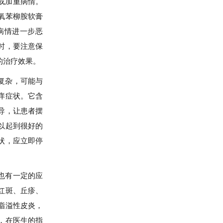
或加重病情。
氧苯柳胺软膏
病情进一步恶
时，要注意保
的治疗效果。
复杂，可能与
痒症状。它含
导，让患者摆
以起到很好的
状，应立即停
也有一定的应
红斑、丘疹、
脂溢性皮炎，
，在医生的指