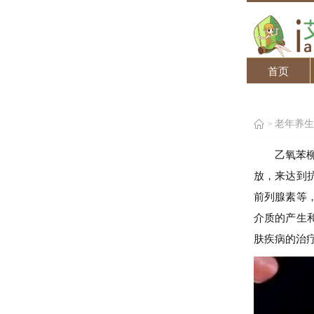
首页
老年养生
>
乙氧苯
放，来达到
前列腺素等
介质的产生
肤疾病的治