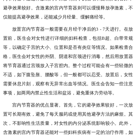
避孕效果较好。含激素的宫内节育器则可以缓慢释放孕激素，不
仅能提高避孕效果，还能减少月经量、缓解痛经等。
放置宫内节育器一般需要在月经干净后的3 - 7天进行。在放
置前，医生会对女性进行详细的妇科检查，包括B超、白带常规
等，以确定子宫的大小、位置和是否有炎症等情况。如果检查合
格，医生会对女性的外阴、阴道和宫颈进行消毒，然后用放置器
将节育器通过宫颈放入子宫腔内。整个过程可能会有一些轻微的
不适，如下腹坠胀、腰酸等，但一般都可以忍受。放置后，女性
需要休息片刻，观察有无异常出血等情况。医生会告知一些注意
事项，如两周内禁止性生活和盆浴，避免重体力劳动等。
宫内节育器的优点显著。首先，它的避孕效果较好，一次放
置可长期有效，避免了每天服药或使用其他避孕方法的麻烦。其
次，不影响性生活质量，对女性的内分泌系统影响较小。此外，
含激素的宫内节育器还能对一些妇科疾病有一定的治疗作用，如