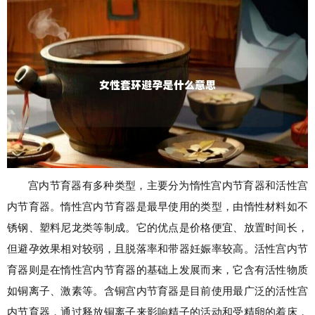
宫内节育器有多种类型，主要分为惰性宫内节育器和活性宫
内节育器。惰性宫内节育器是最早使用的类型，由惰性材料如不
锈钢、塑料尼龙类等制成。它的优点是价格便宜、放置时间长，
但避孕效果相对较弱，且脱落率和带器妊娠率较高。活性宫内节
育器则是在惰性宫内节育器的基础上发展而来，它含有活性物质
如铜离子、激素等。含铜宫内节育器是目前使用最广泛的活性宫
内节育器，通过释放铜离子来影响精子的活动和受精卵的着床，