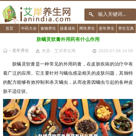
首页
中药大全
食物养生
孩童成长
两性养生
老年养生
养生宝典
肤螨灵软膏外用药有什么作用
老年养生
来源：艾岸养生网
2025-07-04 14:58
>
肤螨灵软膏是一种常见的外用药膏，在皮肤疾病的治疗中有
着广泛的应用。它主要针对与螨虫感染相关的皮肤问题，其独特
的配方能够有效抑制和杀灭螨虫，从而改善因螨虫引起的各种皮
肤不适症状。