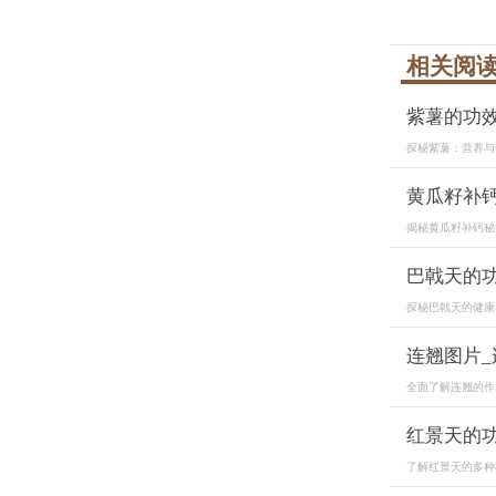
相关阅
紫薯的功
探秘紫薯：营养与
黄瓜籽补钙
揭秘黄瓜籽补钙秘
巴戟天的
探秘巴戟天的健康
连翘图片
全面了解连翘的作
红景天的
了解红景天的多种