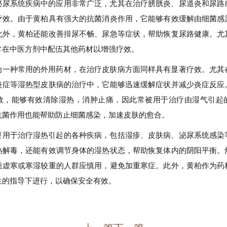
泌尿系统疾病中的应用非常广泛，尤其在治疗膀胱炎、尿道炎和尿路
疗效。由于黄柏具有强大的抗菌消炎作用，它能够有效缓解由细菌感
此外，黄柏还能改善排尿不畅、尿急等症状，帮助恢复尿路健康。尤
常在中医方剂中配伍其他药材以增强疗效。
为一种常用的外用药材，在治疗皮肤病方面同样具有显著疗效。尤其
炎症等湿热型皮肤病的治疗中，它能够迅速缓解症状并减少炎症反应
效，能够有效清除湿热，消肿止痛，因此常被用于治疗由湿气引起
抗菌作用也能帮助防止细菌感染，加速皮肤的愈合。
要用于治疗湿热引起的各种疾病，包括湿疹、皮肤病、泌尿系统感染
热解毒，还能有效调节身体的湿热状态，帮助恢复体内的阴阳平衡。
质虚寒或寒湿较重的人群应慎用，避免加重寒症。此外，黄柏作为药
生的指导下进行，以确保安全有效。