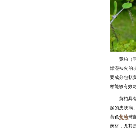
黄柏（学
燥湿祛火的
要成分包括
柏能够有效
黄柏具
起的皮肤病
黄色
葡萄
球
药材，尤其