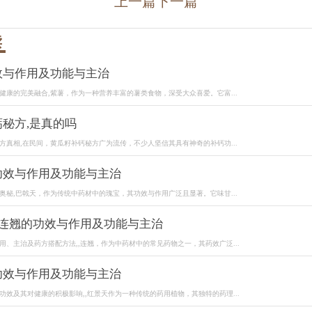
上一篇
下一篇
读
效与作用及功能与主治
健康的完美融合,紫薯，作为一种营养丰富的薯类食物，深受大众喜爱。它富...
秘方,是真的吗
方真相,在民间，黄瓜籽补钙秘方广为流传，不少人坚信其具有神奇的补钙功...
功效与作用及功能与主治
奥秘,巴戟天，作为传统中药材中的瑰宝，其功效与作用广泛且显著。它味甘...
_连翘的功效与作用及功能与主治
用、主治及药方搭配方法,,连翘，作为中药材中的常见药物之一，其药效广泛...
功效与作用及功能与主治
功效及其对健康的积极影响,,红景天作为一种传统的药用植物，其独特的药理...