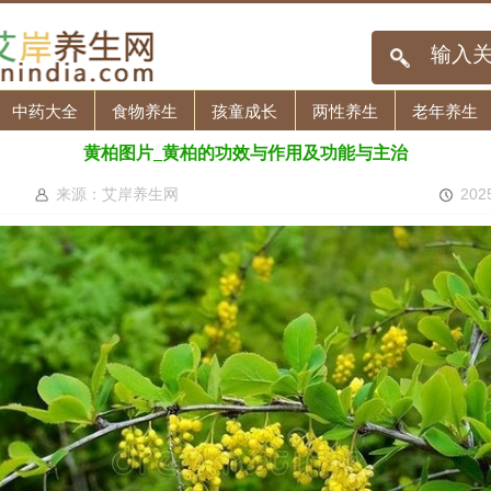
中药大全
食物养生
孩童成长
两性养生
老年养生
黄柏图片_黄柏的功效与作用及功能与主治
来源：艾岸养生网
202