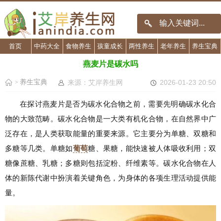
首页
中药大全
食物养生
孩童成长
两性养生
老年养生
养生宝典
燕麦片是碳水吗
养生宝典
来源：艾岸养生网
2026-01-23 20:50
>
在探讨燕麦片是否为碳水化合物之前，需要先明确碳水化合
物的大致范畴。碳水化合物是一大类有机化合物，在自然界中广
泛存在，是人类获取能量的重要来源。它主要分为单糖、双糖和
多糖等几类。单糖如
葡萄
糖、果糖，能快速被人体吸收利用；双
糖像蔗糖、乳糖；多糖则包括淀粉、纤维素等。碳水化合物在人
体的新陈代谢中扮演着关键角色，为身体的各项生理活动提供能
量。