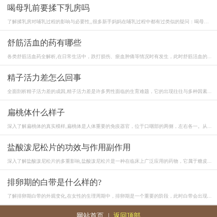
喝母乳前要揉下乳房吗
了解揉乳房对哺乳过程的影响与必要性,,很多新手妈妈在哺乳过程中都有过类似的疑问：喝母
乳...
舒筋活血的药有哪些
各类舒筋活血药全解析,在日常生活中，跌打损伤、瘀血肿痛等情况时有发生，此时舒筋活血的...
精子活力差怎么回事
全面剖析精子活力差的成因,精子活力差是许多男性面临的生育难题，它的出现往往与多种因素...
扁桃体什么样子
深入了解扁桃体的真实模样,扁桃体是人体重要的免疫器官，位于口咽部的两侧，左右各一。从...
盐酸泼尼松片的功效与作用副作用
深入了解盐酸泼尼松片的多重影响,盐酸泼尼松片是一种在临床上广泛应用的药物，它属于糖皮...
排卵期的白带是什么样的?
了解排卵期白带的外观变化,在女性的生理周期中，排卵期是一个重要的阶段，此时白带会出现...
网站首页
|
返回顶部