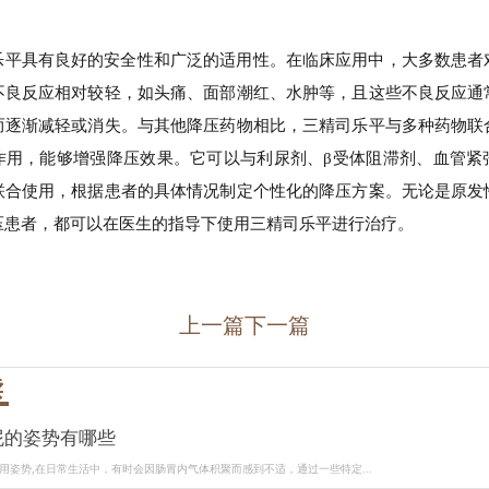
乐平具有良好的安全性和广泛的适用性。在临床应用中，大多数患者
不良反应相对较轻，如头痛、面部潮红、水肿等，且这些不良反应通
而逐渐减轻或消失。与其他降压药物相比，三精司乐平与多种药物联
作用，能够增强降压效果。它可以与利尿剂、β受体阻滞剂、血管紧
联合使用，根据患者的具体情况制定个性化的降压方案。无论是原发
压患者，都可以在医生的指导下使用三精司乐平进行治疗。
上一篇
下一篇
读
屁的姿势有哪些
用姿势,在日常生活中，有时会因肠胃内气体积聚而感到不适，通过一些特定...