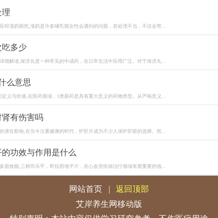
处理
应对涨奶困扰,涨奶是许多哺乳期女性会遇到的问题，若处理不当，不仅会带...
次吃多少
详细解读,保济丸是一种常见的中成药，在日常生活中应用广泛。对于保济丸...
什么意思
的定义与价值,在医药领域，1类新药是具有重大意义的药物类型。从严格意义...
对肾有伤害吗
的潜在影响,在当今注重健康的时代，护肝片成为不少人保护肝脏的选择。然...
平的功效与作用是什么
多面效能,三精司乐平，即拉西地平片，在心血管疾病治疗领域有着重要的地...
网站首页
|
返回顶部
艾岸养生网移动版