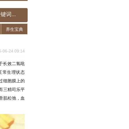
养生宝典
5-06-24 09:14
于长效二氢吡
正常生理状态
过细胞膜上的
而三精司乐平
滑肌松弛，血