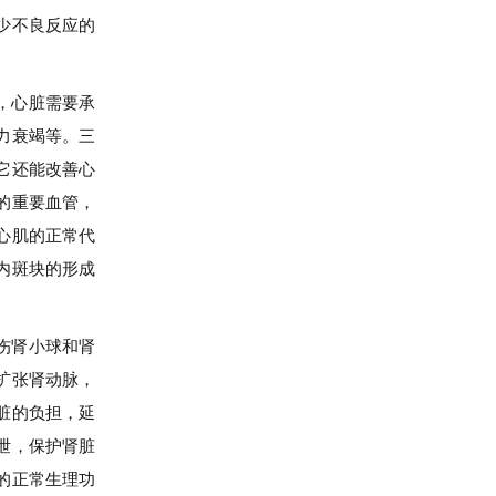
少不良反应的
，心脏需要承
力衰竭等。三
它还能改善心
的重要血管，
心肌的正常代
内斑块的形成
伤肾小球和肾
扩张肾动脉，
脏的负担，延
泄，保护肾脏
的正常生理功