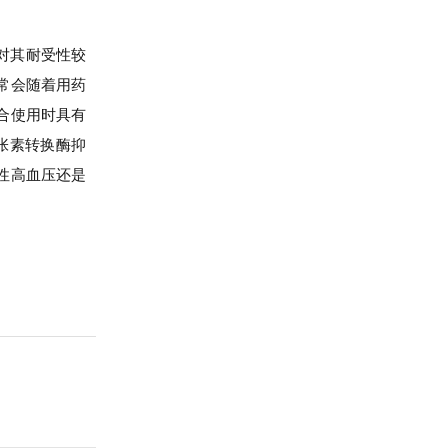
对其耐受性较
常会随着用药
合使用时具有
张素转换酶抑
性高血压还是