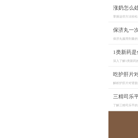
涨奶怎么
掌握这些方法轻松
保济丸一
保济丸服用剂量的
1类新药是
深入了解1类新药
吃护肝片
解析护肝片对肾脏
三精司乐
了解三精司乐平的