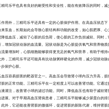
三精司乐平也具有良好的耐受性和安全性，能在有效降压的同时，减
压作用外，三精司乐平还具有一定的心脏保护作用。在高血压状态下
力来泵血，长期如此会导致心脏结构和功能的改变，如心肌肥厚、心
过降低血压，减轻了心脏的后负荷，使心脏的工作负担减轻。同时，
应，增加冠状动脉的血流量。冠状动脉是为心脏提供氧气和营养物质
血流量增加时，心肌细胞能够获得更充足的氧气和营养，有助于维持
此外，三精司乐平还可能具有抗动脉粥样硬化的作用，减少冠状动脉
一步保护心脏。
高血压容易损害的靶器官之一。高血压会导致肾小球内压力升高，损
肾脏的正常功能。三精司乐平在一定程度上可以改善肾功能。它通过
血液灌注，改善肾小球的滤过功能。同时，降低血压也有助于减轻肾
的进展。对于早期高血压肾病患者，三精司乐平能够减少尿蛋白的排
。此外，它还能改善肾脏的微循环，促进肾脏的新陈代谢，维持肾脏