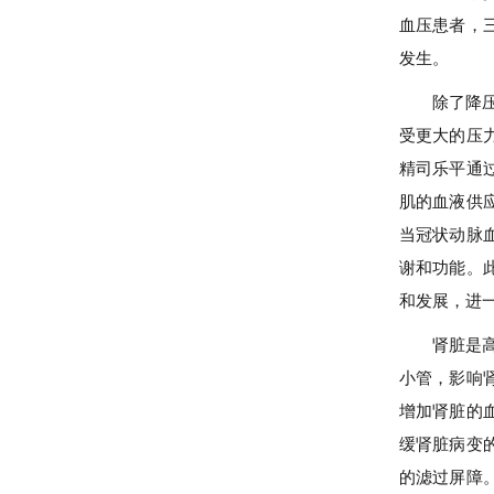
血压患者，
发生。
除了降
受更大的压
精司乐平通
肌的血液供
当冠状动脉
谢和功能。
和发展，进
肾脏是
小管，影响
增加肾脏的
缓肾脏病变
的滤过屏障