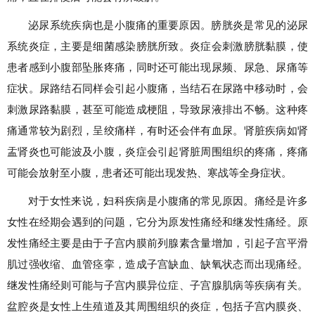
泌尿系统疾病也是小腹痛的重要原因。膀胱炎是常见的泌尿
系统炎症，主要是细菌感染膀胱所致。炎症会刺激膀胱黏膜，使
患者感到小腹部坠胀疼痛，同时还可能出现尿频、尿急、尿痛等
症状。尿路结石同样会引起小腹痛，当结石在尿路中移动时，会
刺激尿路黏膜，甚至可能造成梗阻，导致尿液排出不畅。这种疼
痛通常较为剧烈，呈绞痛样，有时还会伴有血尿。肾脏疾病如肾
盂肾炎也可能波及小腹，炎症会引起肾脏周围组织的疼痛，疼痛
可能会放射至小腹，患者还可能出现发热、寒战等全身症状。
对于女性来说，妇科疾病是小腹痛的常见原因。痛经是许多
女性在经期会遇到的问题，它分为原发性痛经和继发性痛经。原
发性痛经主要是由于子宫内膜前列腺素含量增加，引起子宫平滑
肌过强收缩、血管痉挛，造成子宫缺血、缺氧状态而出现痛经。
继发性痛经则可能与子宫内膜异位症、子宫腺肌病等疾病有关。
盆腔炎是女性上生殖道及其周围组织的炎症，包括子宫内膜炎、