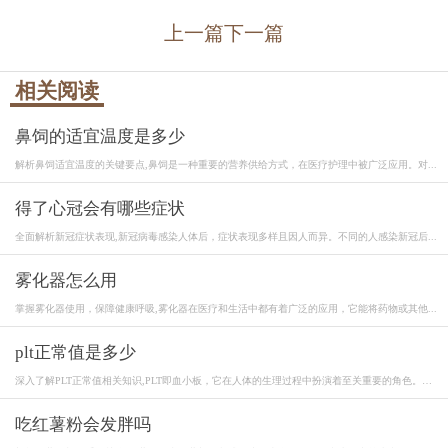
上一篇
下一篇
相关阅读
鼻饲的适宜温度是多少
解析鼻饲适宜温度的关键要点,鼻饲是一种重要的营养供给方式，在医疗护理中被广泛应用。对...
得了心冠会有哪些症状
全面解析新冠症状表现,新冠病毒感染人体后，症状表现多样且因人而异。不同的人感染新冠后...
雾化器怎么用
掌握雾化器使用，保障健康呼吸,雾化器在医疗和生活中都有着广泛的应用，它能将药物或其他...
plt正常值是多少
深入了解PLT正常值相关知识,PLT即血小板，它在人体的生理过程中扮演着至关重要的角色。血
小...
吃红薯粉会发胖吗