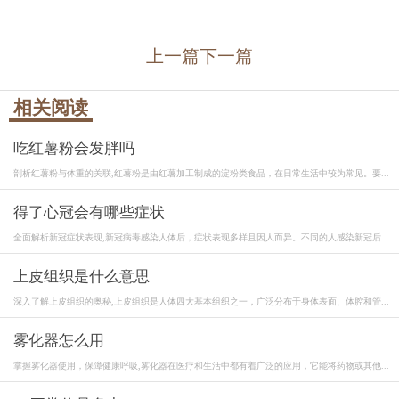
上一篇
下一篇
相关阅读
吃红薯粉会发胖吗
剖析红薯粉与体重的关联,红薯粉是由红薯加工制成的淀粉类食品，在日常生活中较为常见。要...
得了心冠会有哪些症状
全面解析新冠症状表现,新冠病毒感染人体后，症状表现多样且因人而异。不同的人感染新冠后...
上皮组织是什么意思
深入了解上皮组织的奥秘,上皮组织是人体四大基本组织之一，广泛分布于身体表面、体腔和管...
雾化器怎么用
掌握雾化器使用，保障健康呼吸,雾化器在医疗和生活中都有着广泛的应用，它能将药物或其他...