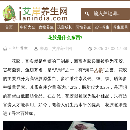
首页
中药大全
食物养生
孩童成长
两性养生
老年养生
养生宝典
花胶是什么东西?
老年养生
来源：艾岸养生网
2025-07-02 17:38
>
花胶，其实就是鱼鳔的干制品，因富有胶质而被称为花胶。
它与燕窝、鱼翅齐名，是“八珍”之一，有“海洋
人参
”之誉。花胶
的主要成分为高级胶原蛋白、多种维生素及钙、锌、铁、硒等多
种微量元素。其蛋白质含量高达84.2%，脂肪仅为0.2%，是理想
的高蛋白低脂肪食品。在古代，花胶就被视为滋补佳品，只有达
官贵人才能享用。如今，随着人们生活水平的提高，花胶逐渐走
进了寻常百姓家。