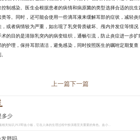
来控制感染。医生会根据患者的病情和病原菌的类型选择合适的抗生
素类等。同时，还可能会使用一些滴耳液来缓解耳部的症状，减轻炎
佳，或者病情较为严重，如出现了乳突骨质破坏、颅内并发症等情况
手术的目的是清除乳突内的病变组织，通畅引流，防止炎症进一步扩
部的护理，保持耳部清洁，避免感染，同时按照医生的嘱咐定期复查
制。
上一篇
下一篇
读
是多少
值相关知识,PLT即血小板，它在人体的生理过程中扮演着至关重要的角色。血小...
会发胖吗