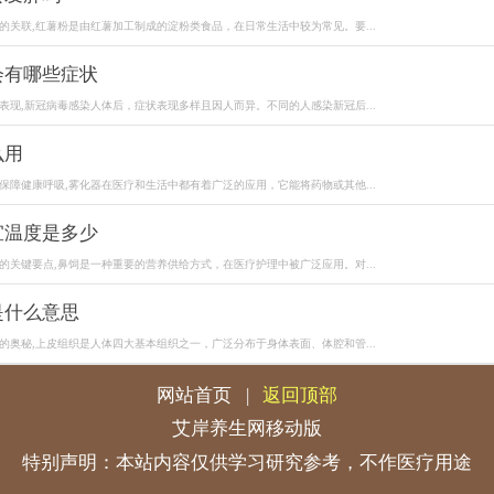
的关联,红薯粉是由红薯加工制成的淀粉类食品，在日常生活中较为常见。要...
会有哪些症状
表现,新冠病毒感染人体后，症状表现多样且因人而异。不同的人感染新冠后...
么用
保障健康呼吸,雾化器在医疗和生活中都有着广泛的应用，它能将药物或其他...
宜温度是多少
的关键要点,鼻饲是一种重要的营养供给方式，在医疗护理中被广泛应用。对...
是什么意思
的奥秘,上皮组织是人体四大基本组织之一，广泛分布于身体表面、体腔和管...
网站首页
|
返回顶部
艾岸养生网移动版
特别声明：本站内容仅供学习研究参考，不作医疗用途