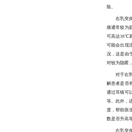
险。
右乳突
痛通常较为
可高达38
可能会出现
况，这是由
对较为隐匿
对于右
解患者是否
通过耳镜可
等。此外，
度，帮助医
数是否升高
右乳突