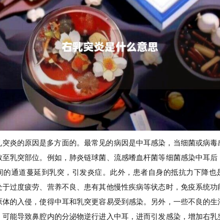
乳突炎的原因是多方面的。最常见的病因是中耳感染，当细菌或病毒
散至乳突部位。例如，肺炎链球菌、流感嗜血杆菌等细菌感染中耳后
间的通道蔓延到乳突，引发炎症。此外，患者自身的抵抗力下降也
处于过度疲劳、营养不良、患有其他慢性疾病等状态时，免疫系统功
原体的入侵，使得中耳和乳突更容易受到感染。另外，一些不良的生
，可能导致鼻腔内的分泌物逆行进入中耳，进而引发感染，增加右乳