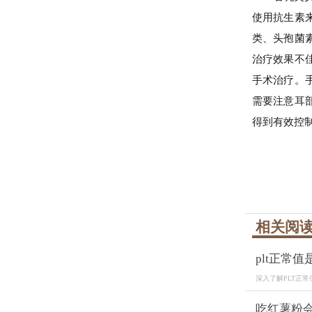
使用抗生素
类、头孢菌
治疗效果不
手术治疗。
需要注意耳
得到有效控
相关阅
plt正常值
深入了解PLT正常
吃红薯粉