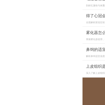
剖析红薯粉与体重
得了心冠
全面解析新冠症状
雾化器怎
掌握雾化器使用，
鼻饲的适
解析鼻饲适宜温度
上皮组织
深入了解上皮组织