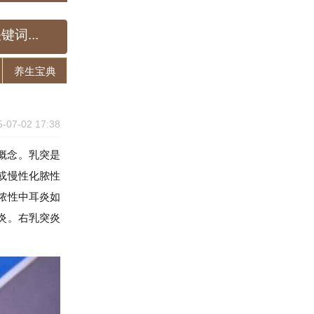
养生宝典
5-07-02 17:38
概念。乳突是
或慢性化脓性
脓性中耳炎如
炎。右乳突炎