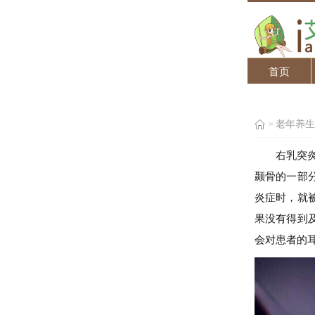
首页
老年养生
>
右乳突
颞骨的一部
炎症时，就
果没有得到
会对患者的