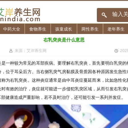
中药大全
食物养生
孩童成长
两性养生
老年养生
右乳突炎是什么意思
来源：艾岸养生网
202
炎是一种较为常见的耳部疾病。要理解右乳突炎，首先要明白乳突的
分，位于耳朵后方。当右侧乳突气房黏膜及骨质因各种原因发生急性
被称为右乳突炎。这种炎症通常是由中耳炎症蔓延而来，比如急性化
及时有效的治疗，炎症就可能进一步侵犯乳突区域，从而引发右乳突
耳部健康造成严重影响，若不及时治疗，还可能引发一系列并发症。