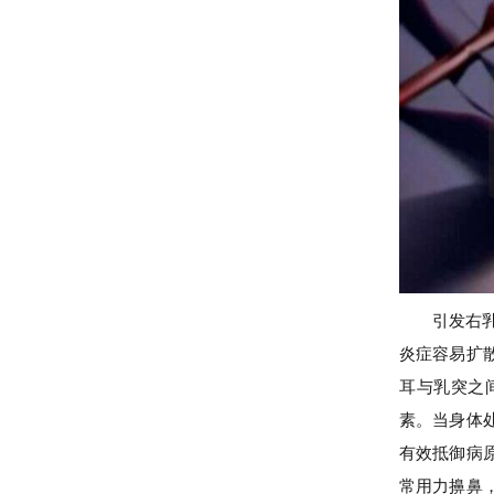
引发右
炎症容易扩
耳与乳突之
素。当身体
有效抵御病
常用力擤鼻