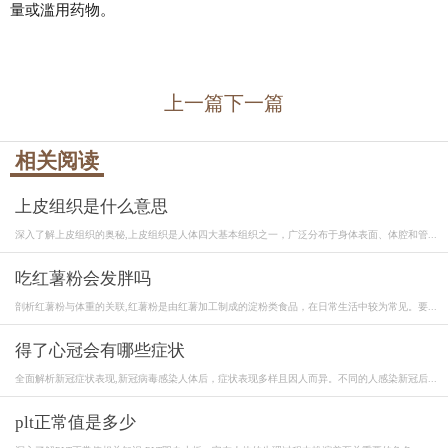
量或滥用药物。
上一篇
下一篇
相关阅读
上皮组织是什么意思
深入了解上皮组织的奥秘,上皮组织是人体四大基本组织之一，广泛分布于身体表面、体腔和管...
吃红薯粉会发胖吗
剖析红薯粉与体重的关联,红薯粉是由红薯加工制成的淀粉类食品，在日常生活中较为常见。要...
得了心冠会有哪些症状
全面解析新冠症状表现,新冠病毒感染人体后，症状表现多样且因人而异。不同的人感染新冠后...
plt正常值是多少