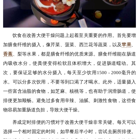
饮食在改善大便干燥问题上起着至关重要的作用。首先要增
加膳食纤维的摄入，像芹菜、菠菜、西兰花等蔬菜，以及
苹果
、
香蕉
、梨等水果，都是膳食纤维的优质来源。膳食纤维能在肠道
内吸收水分，使粪便变得松软且体积增大，促进肠道蠕动。其
次，要保证足够的水分摄入，每天至少饮用1500 - 2000毫升的
水。可以分多次饮用，不要等到口渴了才喝水。此外，适量摄入
一些富含油脂的食物，如芝麻、核桃等，也有助于润滑肠道，使
排便更加顺畅。避免过多食用辛辣、油腻、刺激性食物，这些食
物容易加重肠道负担，导致大便干燥。
养成定时排便的习惯对于改善大便干燥非常关键。每天可以
选择一个相对固定的时间，如早餐后半小时，尝试去厕所排便。