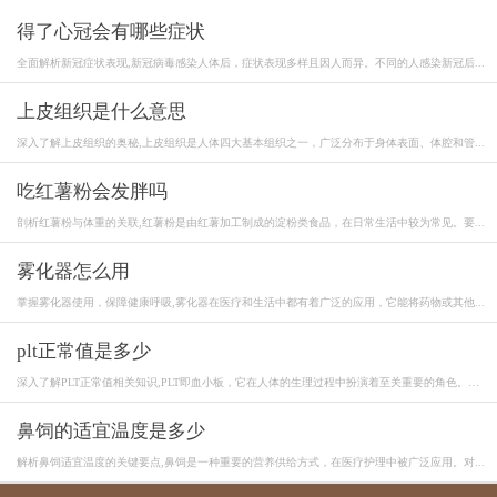
得了心冠会有哪些症状
全面解析新冠症状表现,新冠病毒感染人体后，症状表现多样且因人而异。不同的人感染新冠后...
上皮组织是什么意思
深入了解上皮组织的奥秘,上皮组织是人体四大基本组织之一，广泛分布于身体表面、体腔和管...
吃红薯粉会发胖吗
剖析红薯粉与体重的关联,红薯粉是由红薯加工制成的淀粉类食品，在日常生活中较为常见。要...
雾化器怎么用
掌握雾化器使用，保障健康呼吸,雾化器在医疗和生活中都有着广泛的应用，它能将药物或其他...
plt正常值是多少
深入了解PLT正常值相关知识,PLT即血小板，它在人体的生理过程中扮演着至关重要的角色。血
小...
鼻饲的适宜温度是多少
解析鼻饲适宜温度的关键要点,鼻饲是一种重要的营养供给方式，在医疗护理中被广泛应用。对...