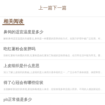
上一篇
下一篇
相关阅读
鼻饲的适宜温度是多少
解析鼻饲适宜温度的关键要点,鼻饲是一种重要的营养供给方式，在医疗护理中被广泛应用。对...
吃红薯粉会发胖吗
剖析红薯粉与体重的关联,红薯粉是由红薯加工制成的淀粉类食品，在日常生活中较为常见。要...
上皮组织是什么意思
深入了解上皮组织的奥秘,上皮组织是人体四大基本组织之一，广泛分布于身体表面、体腔和管...
得了心冠会有哪些症状
全面解析新冠症状表现,新冠病毒感染人体后，症状表现多样且因人而异。不同的人感染新冠后...
plt正常值是多少