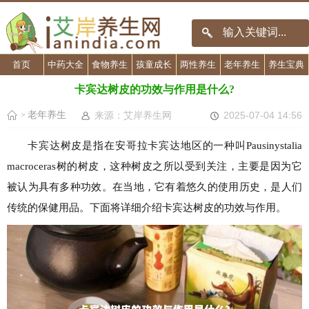
首页
中药大全
食物养生
孩童成长
两性养生
老年养生
养生宝典
卡宾达树皮的功效与作用是什么?
老年养生
来源：艾岸养生网
2025-07-04 14:56
>
卡宾达树皮是指在安哥拉卡宾达地区的一种叫Pausinystalia
macroceras树的树皮，这种树皮之所以受到关注，主要是因为它
被认为具有多种功效。在当地，它有着悠久的使用历史，是人们
传统的保健用品。下面将详细介绍卡宾达树皮的功效与作用。