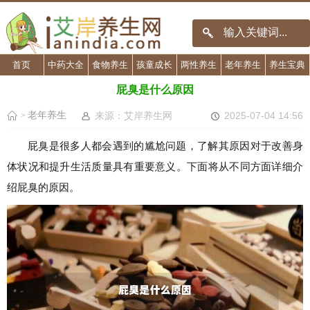
首页
中药大全
食物养生
孩童成长
两性养生
老年养生
养生宝典
屁臭是什么原因
老年养生
来源：艾岸养生网
2025-07-04 14:56
>
屁臭是很多人都会遇到的尴尬问题，了解其原因对于改善身
体状况和提升生活质量具有重要意义。下面将从不同方面详细介
绍屁臭的原因。