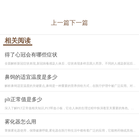
上一篇
下一篇
相关阅读
得了心冠会有哪些症状
全面解析新冠症状表现,新冠病毒感染人体后，症状表现多样且因人而异。不同的人感染新冠后...
鼻饲的适宜温度是多少
解析鼻饲适宜温度的关键要点,鼻饲是一种重要的营养供给方式，在医疗护理中被广泛应用。对...
plt正常值是多少
深入了解PLT正常值相关知识,PLT即血小板，它在人体的生理过程中扮演着至关重要的角色。血
小...
雾化器怎么用
掌握雾化器使用，保障健康呼吸,雾化器在医疗和生活中都有着广泛的应用，它能将药物或其他...