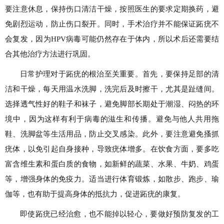
要注意休息，保持伤口清洁干燥，按照医生的要求定期换药，避
免剧烈运动，防止伤口裂开。同时，手术治疗并不能保证跖疣不
会复发，因为HPV病毒可能仍然存在于体内，所以术后还需要结
合其他治疗方法进行巩固。
日常护理对于跖疣的根治至关重要。首先，要保持足部的清
洁和干燥，每天用温水洗脚，洗完后及时擦干，尤其是趾缝间。
选择透气性好的鞋子和袜子，避免脚部长期处于潮湿、闷热的环
境中，因为这样有利于病毒的滋生和传播。避免与他人共用拖
鞋、洗脚盆等生活用品，防止交叉感染。此外，要注意避免搔抓
疣体，以免引起自身接种，导致疣体增多。在饮食方面，要多吃
富含维生素和蛋白质的食物，如新鲜的蔬菜、水果、牛奶、鸡蛋
等，增强身体的免疫力。适当进行体育锻炼，如散步、跑步、瑜
伽等，也有助于提高身体的抵抗力，促进跖疣的康复。
即使跖疣已经治愈，也不能掉以轻心，要做好预防复发的工