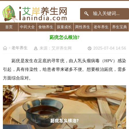
首页
中药大全
食物养生
孩童成长
两性养生
老年养生
养生宝典
跖疣怎么根治?
老年养生
来源：艾岸养生网
2025-07-04 14:56
>
跖疣是发生在足底的寻常疣，由人乳头瘤病毒（HPV）感染
引起，具有传染性，给患者带来诸多不便。想要根治跖疣，需多
方面综合应对。