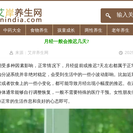
中药大全
食物养生
孩童成长
两性养生
老年养生
月经一般会推迟几天?
来源：艾岸养生网
202
期受多种因素影响，正常情况下，月经提前或推迟7天左右都属于正
内分泌系统并非绝对稳定，会受到生活中的一些小波动影响。比如近
伏或者饮食上的一些小变化，都可能导致月经出现小幅度的推迟。在
身体通常能够自行调整恢复，一般不需要特殊的医疗干预。女性朋友
持正常的生活作息和良好的心态即可。