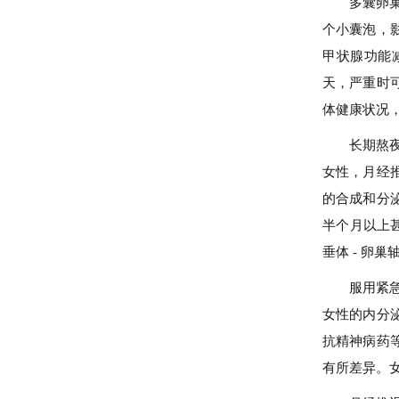
多囊卵
个小囊泡，
甲状腺功能
天，严重时
体健康状况
长期熬
女性，月经
的合成和分
半个月以上
垂体 - 卵
服用紧
女性的内分
抗精神病药
有所差异。