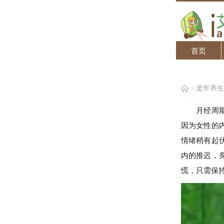
首页
老年养生
>
月经周
因为女性的
情绪稍有起
内的推迟，
慌，只需保