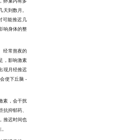
，卵巢内有多
几天到数月。
时可能推迟几
影响身体的整
。经常熬夜的
足，影响激素
出现月经推迟
使下丘脑 -
。
激素，会干扰
些抗抑郁药、
，推迟时间也
生。