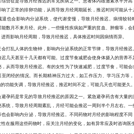
巢综合征是导致月经推迟的常见疾病之一。患者体内雄激素水平升高
影响了正常的排卵功能，从而导致月经周期延长，推迟时间可能从十
减退也会影响内分泌系统，使代谢变慢，导致月经推迟。病情较轻
可能数月不来月经。此外，一些慢性疾病如严重的贫血、肿瘤等，会
，进而影响月经周期，导致月经推迟，具体推迟时间因病情而异。
夜会打乱人体的生物钟，影响内分泌系统的正常节律，导致月经推迟
推迟几天甚至十几天都有可能。过度节食减肥会使身体摄入的营养不
泌，从而导致月经推迟。有的女性为了快速减肥，过度节食，可能会
甚至闭经的情况。而长期精神压力过大，如工作压力、学习压力等，会
巢轴的功能失调，导致月经推迟，推迟时间不定，可能几天也可能更久
急避孕药是常见的导致月经推迟的原因之一。紧急避孕药含有大量的
泌系统，导致月经周期紊乱，月经可能会推迟一周到半个月左右。一
等也会影响内分泌，导致月经推迟。不同药物对月经的影响程度不同
女性在服用这些药物时，应关注月经的变化，如有异常应及时咨询医