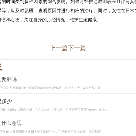
迟的时间受到多种因素的综合影响。如果月经推迟时间较长且伴有其
晕等，应及时就医，查明原因并进行相应的治疗。同时，女性在日常
习惯和心态，关注自身的月经情况，维护生殖健康。
上一篇
下一篇
读
会发胖吗
的关联,红薯粉是由红薯加工制成的淀粉类食品，在日常生活中较为常见。要...
是多少
值相关知识,PLT即血小板，它在人体的生理过程中扮演着至关重要的角色。血小...
是什么意思
的奥秘,上皮组织是人体四大基本组织之一，广泛分布于身体表面、体腔和管...