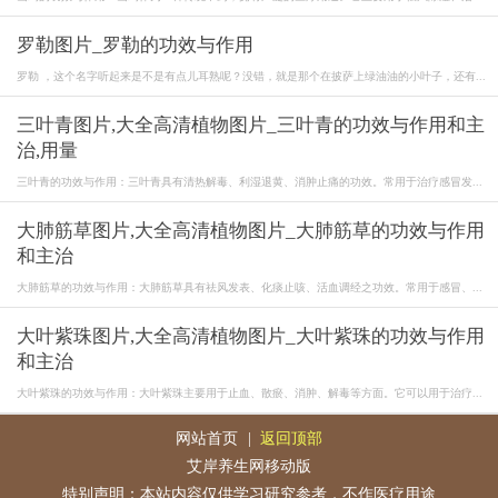
三叶青的叶片呈卵形或椭圆形，边缘有细锯齿，表面绿色，
罗勒图片_罗勒的功效与作用
背面淡绿色。干燥后的叶片质地较脆，易碎，有特殊的香气，味
罗勒 ，这个名字听起来是不是有点儿耳熟呢？没错，就是那个在披萨上绿油油的小叶子，还有...
微苦。
三叶青图片,大全高清植物图片_三叶青的功效与作用和主
三叶青性凉，味苦。归肝、肺经。
治,用量
三叶青的功效与作用：三叶青具有清热解毒、利湿退黄、消肿止痛的功效。常用于治疗感冒发...
大肺筋草图片,大全高清植物图片_大肺筋草的功效与作用
和主治
大肺筋草的功效与作用：大肺筋草具有祛风发表、化痰止咳、活血调经之功效。常用于感冒、...
大叶紫珠图片,大全高清植物图片_大叶紫珠的功效与作用
和主治
大叶紫珠的功效与作用：大叶紫珠主要用于止血、散瘀、消肿、解毒等方面。它可以用于治疗...
网站首页
|
返回顶部
艾岸养生网移动版
特别声明：本站内容仅供学习研究参考，不作医疗用途