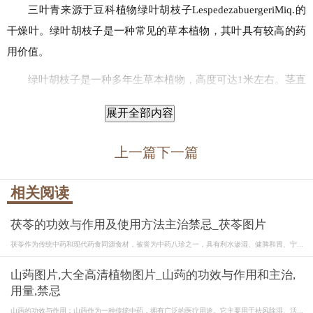
三叶青来源于豆科植物绿叶胡枝子LespedezabuergeriMiq.的
干燥叶。绿叶胡枝子是一种常见的草本植物，其叶具有较高的药
用价值。
绿叶胡枝子是一种多年生草本植物，高度可达1米左右。茎直
立或斜生，分枝较多，表面呈绿色或淡紫色。叶为三出复叶，小
展开全部内容
叶卵形或椭圆形，边缘有细锯齿，表面绿色，背面淡绿色。花为
蝶形花冠，颜色为淡紫色或白色，排列成总状花序。果实为荚
上一篇
下一篇
果，成熟时呈褐色。
相关阅读
三叶青主要分布在我国的华东、华中及华南地区，如江苏、
浙江、安徽、江西、福建、广东等地。它常生长在山坡草地、路
茯苓的功效与作用及使用方法主治禁忌_茯苓图片
旁或林缘地带，适应性强，耐旱耐瘠。
茯苓作为传统中药和现代药食同源食材，被誉为中药八珍之一，具有利水渗湿、健脾和胃、宁...
三叶青的叶通常在夏季或秋季进行采收。采收时应选择晴
山蒟图片,大全高清植物图片_山蒟的功效与作用和主治,
天，将新鲜叶片摘下后，摊开晾干或低温烘干，保持叶片完整，
用量,禁忌
防止霉变。
山蒟的功效与作用：山蒟作为一种传统中药，拥有广泛的医疗用途。它主要用于祛风除湿、活...