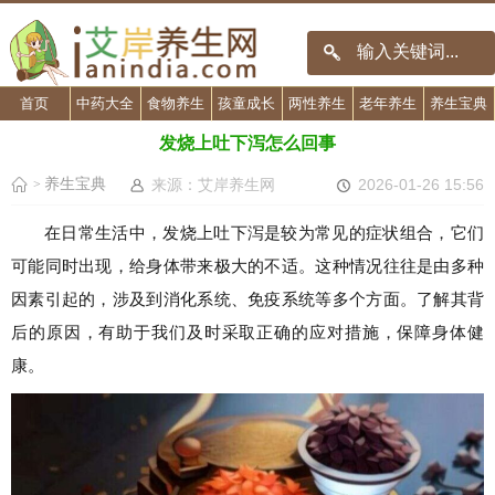
首页
中药大全
食物养生
孩童成长
两性养生
老年养生
养生宝典
发烧上吐下泻怎么回事
养生宝典
来源：艾岸养生网
2026-01-26 15:56
>
在日常生活中，发烧上吐下泻是较为常见的症状组合，它们
可能同时出现，给身体带来极大的不适。这种情况往往是由多种
因素引起的，涉及到消化系统、免疫系统等多个方面。了解其背
后的原因，有助于我们及时采取正确的应对措施，保障身体健
康。