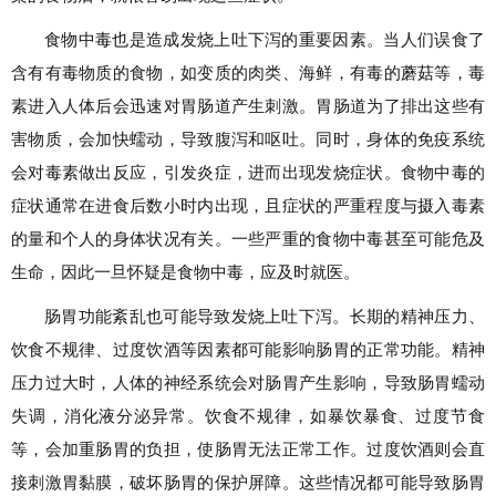
食物中毒也是造成发烧上吐下泻的重要因素。当人们误食了
含有有毒物质的食物，如变质的肉类、海鲜，有毒的蘑菇等，毒
素进入人体后会迅速对胃肠道产生刺激。胃肠道为了排出这些有
害物质，会加快蠕动，导致腹泻和呕吐。同时，身体的免疫系统
会对毒素做出反应，引发炎症，进而出现发烧症状。食物中毒的
症状通常在进食后数小时内出现，且症状的严重程度与摄入毒素
的量和个人的身体状况有关。一些严重的食物中毒甚至可能危及
生命，因此一旦怀疑是食物中毒，应及时就医。
肠胃功能紊乱也可能导致发烧上吐下泻。长期的精神压力、
饮食不规律、过度饮酒等因素都可能影响肠胃的正常功能。精神
压力过大时，人体的神经系统会对肠胃产生影响，导致肠胃蠕动
失调，消化液分泌异常。饮食不规律，如暴饮暴食、过度节食
等，会加重肠胃的负担，使肠胃无法正常工作。过度饮酒则会直
接刺激胃黏膜，破坏肠胃的保护屏障。这些情况都可能导致肠胃