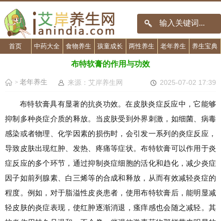
首页
中药大全
食物养生
孩童成长
两性养生
老年养生
养生宝典
布特软膏的作用与功效
老年养生
来源：艾岸养生网
2025-07-02 17:39
>
布特软膏具有显著的抗炎功效。在皮肤炎症反应中，它能够
抑制多种炎症介质的释放。当皮肤受到外界刺激，如细菌、病毒
感染或者物理、化学因素的损伤时，会引发一系列的炎症反应，
导致皮肤出现红肿、发热、疼痛等症状。布特软膏可以作用于炎
症反应的多个环节，通过抑制炎症细胞的活化和趋化，减少炎症
因子如前列腺素、白三烯等的合成和释放，从而有效减轻炎症的
程度。例如，对于脂溢性皮炎患者，使用布特软膏后，能明显减
轻皮肤的炎症表现，使红肿逐渐消退，瘙痒感也会随之减轻。其