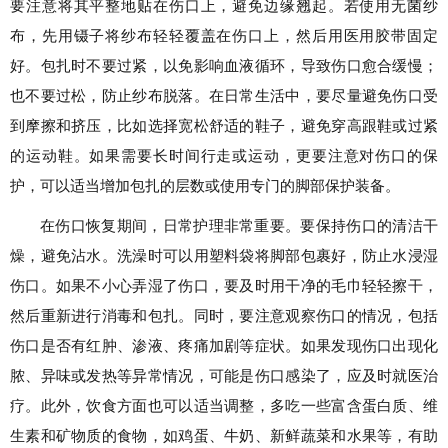
要注意将其平整地贴在伤口上，避免边缘翘起。若使用无菌纱
布，先用镊子将纱布轻轻覆盖在伤口上，然后用医用胶带固定
好。包扎时不要过紧，以免影响血液循环，导致伤口愈合缓慢；
也不要过松，防止纱布脱落。在日常生活中，要尽量避免伤口受
到摩擦和挤压，比如选择宽松舒适的鞋子，避免穿高跟鞋或过紧
的运动鞋。如果需要长时间行走或运动，更要注意对伤口的保
护，可以适当增加包扎的层数或使用专门的脚部保护装备。
在伤口恢复期间，日常护理非常重要。要保持伤口的清洁干
燥，避免沾水。洗澡时可以用塑料袋将脚部包裹好，防止水浸湿
伤口。如果不小心弄湿了伤口，要及时用干净的毛巾轻轻擦干，
然后重新进行消毒和包扎。同时，要注意观察伤口的情况，包括
伤口是否有红肿、渗液、疼痛加剧等症状。如果发现伤口出现化
脓、异味或发热等异常情况，可能是伤口感染了，应及时就医治
疗。此外，饮食方面也可以适当调整，多吃一些富含蛋白质、维
生素和矿物质的食物，如鸡蛋、牛奶、新鲜蔬菜和水果等，有助