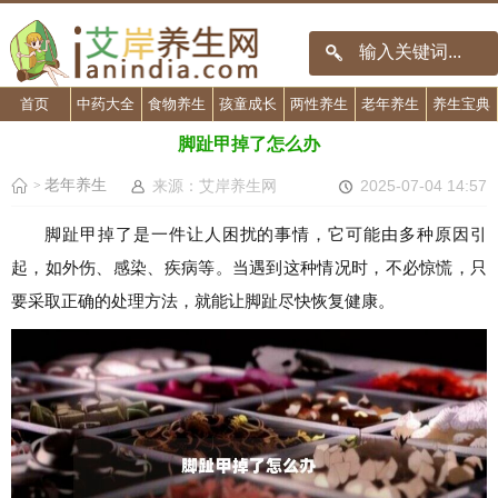
首页
中药大全
食物养生
孩童成长
两性养生
老年养生
养生宝典
脚趾甲掉了怎么办
老年养生
来源：艾岸养生网
2025-07-04 14:57
>
脚趾甲掉了是一件让人困扰的事情，它可能由多种原因引
起，如外伤、感染、疾病等。当遇到这种情况时，不必惊慌，只
要采取正确的处理方法，就能让脚趾尽快恢复健康。