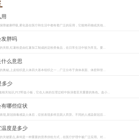
读
么用
保障健康呼吸,雾化器在医疗和生活中都有着广泛的应用，它能将药物或其他...
会发胖吗
的关联,红薯粉是由红薯加工制成的淀粉类食品，在日常生活中较为常见。要...
是什么意思
的奥秘,上皮组织是人体四大基本组织之一，广泛分布于身体表面、体腔和管...
是多少
值相关知识,PLT即血小板，它在人体的生理过程中扮演着至关重要的角色。血小...
会有哪些症状
表现,新冠病毒感染人体后，症状表现多样且因人而异。不同的人感染新冠后...
宜温度是多少
的关键要点,鼻饲是一种重要的营养供给方式，在医疗护理中被广泛应用。对...