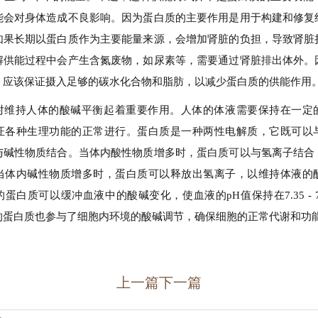
能会对身体造成不良影响。因为蛋白质的主要作用是用于构建和修复
如果长期以蛋白质作为主要能量来源，会增加肾脏的负担，导致肾脏
解供能过程中会产生含氮废物，如尿素等，需要通过肾脏排出体外。
，应该保证摄入足够的碳水化合物和脂肪，以减少蛋白质的供能作用
对维持人体的酸碱平衡起着重要作用。人体的体液需要保持在一定
证各种生理功能的正常进行。蛋白质是一种两性电解质，它既可以
与碱性物质结合。当体内酸性物质增多时，蛋白质可以与氢离子结合
当体内碱性物质增多时，蛋白质可以释放出氢离子，以维持体液的
蛋白质可以缓冲血液中的酸碱变化，使血液的pH值保持在7.35 - 7
的蛋白质也参与了细胞内环境的酸碱调节，确保细胞的正常代谢和功
上一篇
下一篇