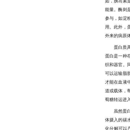
如，胰岛素
能量。酶则
参与，如淀
用。此外，
外来的病原
蛋白质
蛋白是一种
织和器官。
可以运输脂
才能在血液
道或载体，
萄糖转运进
虽然蛋
体摄入的碳
化分解可以