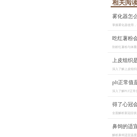
相关阅
雾化器怎
掌握雾化器使用，
吃红薯粉
剖析红薯粉与体重
上皮组织
深入了解上皮组织
plt正常值
深入了解PLT正常
得了心冠
全面解析新冠症状
鼻饲的适
解析鼻饲适宜温度