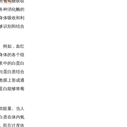
用
葡萄
糖获取
各种消化酶的
身体吸收和利
够识别和结合
。例如，血红
身体的各个组
浆中的白蛋白
与蛋白质结合
胞膜上形成通
蛋白能够将葡
供能量。当人
白质在体内氧
，而且过度依